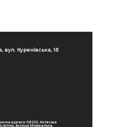
в, вул. Куренівська, 18
ична адреса: 08202, Київська
 м.Ірпінь, вулиця Мінеральна,