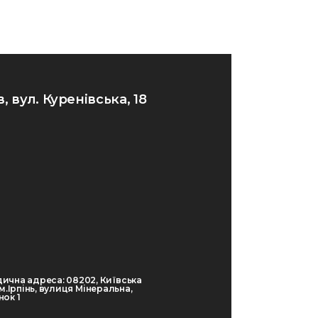
в, вул. Куренівська, 18
ична адреса: 08202, Київська
 м.Ірпінь, вулиця Мінеральна,
ок 1