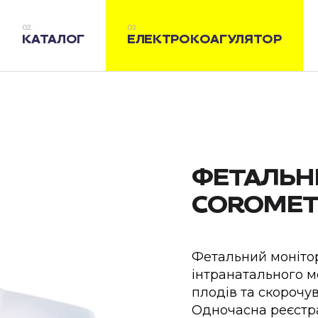
КАТАЛОГ
ЕЛЕКТРОКОАГУЛЯТОР
ФЕТАЛЬН
COROMETR
Фетальний монітор
інтранатального м
плодів та скорочув
Одночасна реєстра