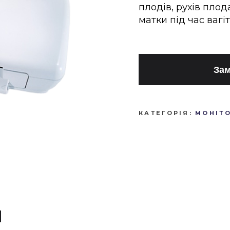
плодів, рухів плод
матки під час вагіт
Зам
КАТЕГОРІЯ:
МОНІТ
И