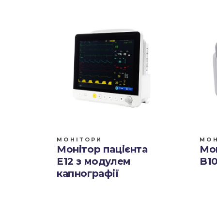
МОНІТОРИ
МОН
Монітор пацієнта
Мон
E12 з модулем
B1
капнографії