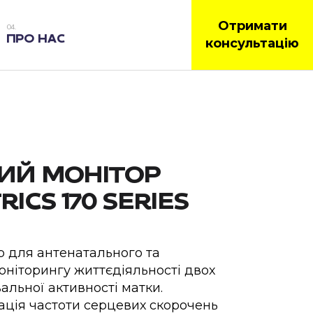
Отримати
ПРО НАС
консультацію
ИЙ МОНІТОР
ICS 170 SERIES
 для антенатального та
оніторингу життєдіяльності двох
альної активності матки.
ція частоти серцевих скорочень