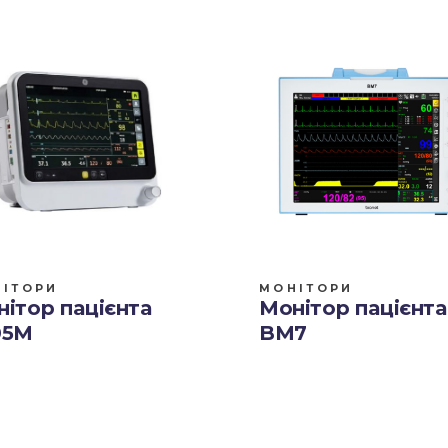
ІТОРИ
МОНІТОРИ
ітор пацієнта
Монітор пацієнта
05М
BM7