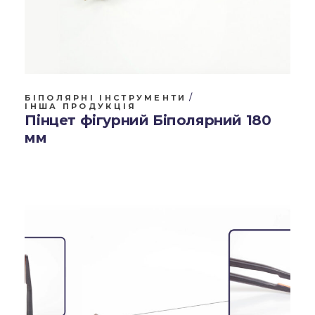
БІПОЛЯРНІ ІНСТРУМЕНТИ
ІНША ПРОДУКЦІЯ
Пінцет фігурний Біполярний 180
мм