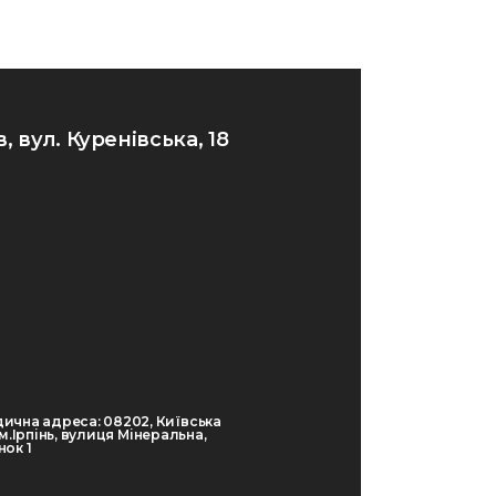
в, вул. Куренівська, 18
ична адреса: 08202, Київська
 м.Ірпінь, вулиця Мінеральна,
ок 1