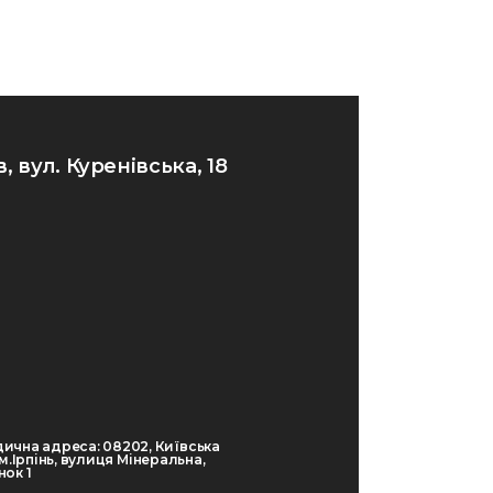
в, вул. Куренівська, 18
ична адреса: 08202, Київська
 м.Ірпінь, вулиця Мінеральна,
ок 1