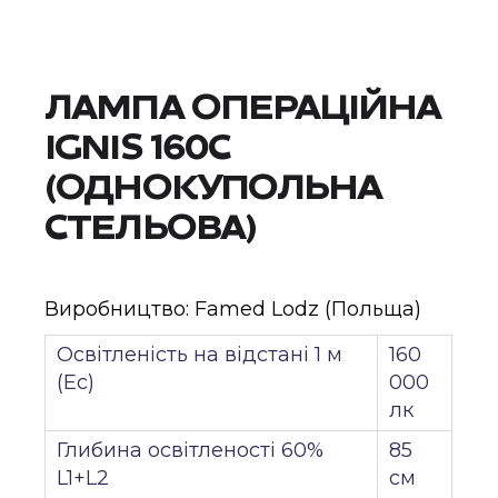
ЛАМПА ОПЕРАЦІЙНА
IGNIS 160C
(ОДНОКУПОЛЬНА
СТЕЛЬОВА)
Виробництво: Famed Lodz (Польща)
Освітленість на відстані 1 м
160
(E
c
)
000
лк
Глибина освітленості 60%
85
L1+L2
см