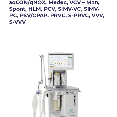
зqCON/qNOX, Medec, VCV – Man,
Spont, HLM, PCV, SIMV-VC, SIMV-
PC, PSV/CPAP, PRVC, S-PRVC, VVV,
S-VVV