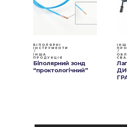
БІПОЛЯРНІ
ІНШ
ІНСТРУМЕНТИ
ПРО
ІНША
ОБ
ПРОДУКЦІЯ
СВ
Біполярний зонд
Ла
“проктологічний”
ДИ
ГР