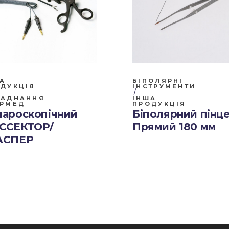
А
БІПОЛЯРНІ
ДУКЦІЯ
ІНСТРУМЕНТИ
ЛАДНАННЯ
ІНША
АРМЕД
ПРОДУКЦІЯ
пароскопічний
Біполярний пінц
ССЕКТОР/
Прямий 180 мм
АСПЕР