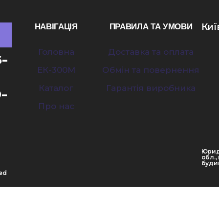
Киї
НАВІГАЦІЯ
ПРАВИЛА ТА УМОВИ
Головна
Доставка та оплата
6-
ЕК-300M
Обмін та повернення
Каталог
Гарантія виробника
9-
Про нас
Юрид
обл.,
будин
ved