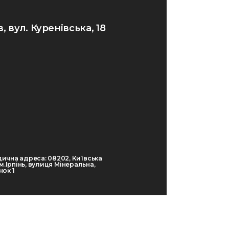
в, вул. Куренівська, 18
ична адреса: 08202, Київська
 м.Ірпінь, вулиця Мінеральна,
ок 1