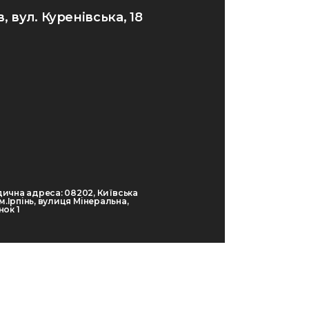
в, вул. Куренівська, 18
ична адреса: 08202, Київська
 м.Ірпінь, вулиця Мінеральна,
ок 1