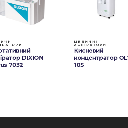
ИЧНІ
МЕДИЧНІ
ІРАТОРИ
АСПІРАТОРИ
ртативний
Кисневий
іратор DIXION
концентратор OL
us 7032
10S