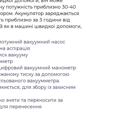
идкої допомоги, він може
ну потужність приблизно 30-40
тором. Акумулятор заряджається
ть приблизно за 3 години від
 В як в машині швидкої допомоги,
потужний вакуумний насос
на аспірація
иск вакууму
ометр
цифровий вакуумний манометр
ажаному тиску за допомогою
гульованого вакуумметра.
 миється, для збору із захисним
о зняти та переносити за
для перенесення