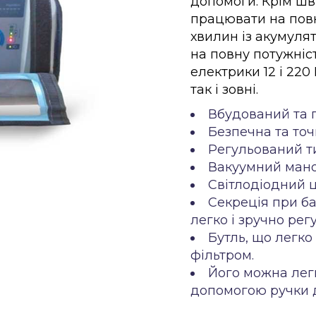
допомоги. Крім шв
працювати на пов
хвилин із акумуля
на повну потужніс
електрики 12 і 220
так і зовні.
Вбудований та 
Безпечна та точ
Регульований т
Вакуумний ман
Світлодіодний 
Секреція при б
легко і зручно ре
Бутль, що легко
фільтром.
Його можна легк
допомогою ручки 