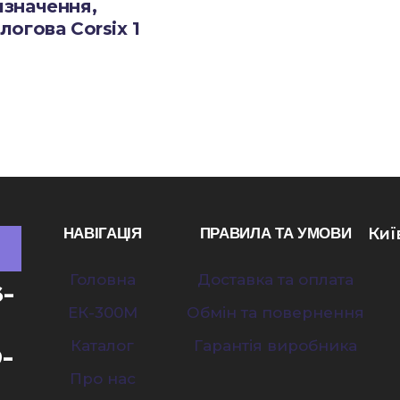
изначення,
логова Сorsix 1
Киї
НАВІГАЦІЯ
ПРАВИЛА ТА УМОВИ
Головна
Доставка та оплата
6-
ЕК-300M
Обмін та повернення
Каталог
Гарантія виробника
9-
Про нас