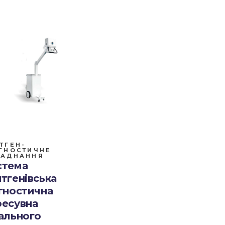
ТГЕН-
ГНОСТИЧНЕ
ЛАДНАННЯ
стема
тгенівська
гностична
ресувна
ального