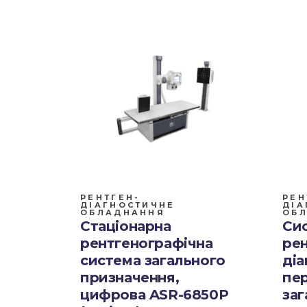
РЕНТГЕН-
РЕН
ДІАГНОСТИЧНЕ
ДІА
ОБЛАДНАННЯ
ОБ
Стаціонарна
Си
рентгенографічна
рен
система загального
діа
призначення,
пе
цифрова ASR-6850P
заг