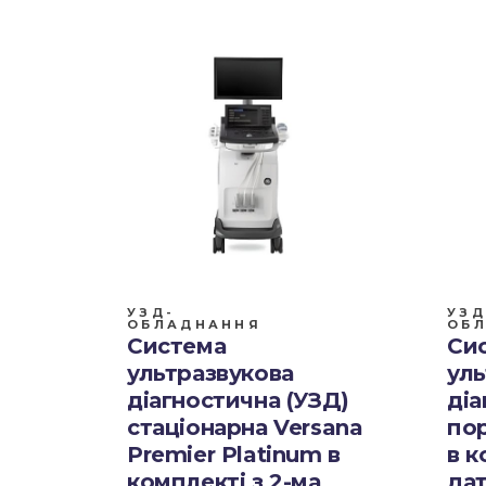
УЗД-
УЗД
ОБЛАДНАННЯ
ОБ
Система
Си
ультразвукова
уль
діагностична (УЗД)
діа
стаціонарна Versana
пор
Premier Platinum в
в к
комплекті з 2-ма
да