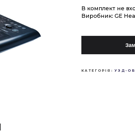
В комплект не вх
Виробник: GE Hea
Зам
КАТЕГОРІЯ:
УЗД-О
И