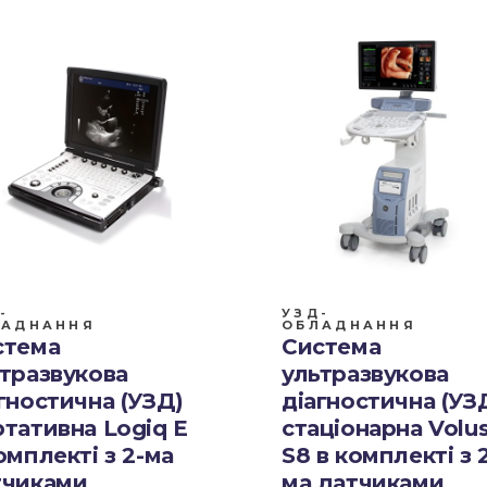
-
УЗД-
ЛАДНАННЯ
ОБЛАДНАННЯ
стема
Система
тразвукова
ультразвукова
гностична (УЗД)
діагностична (УЗ
тативна Logiq E
стаціонарна Volu
омплекті з 2-ма
S8 в комплекті з 
тчиками
ма датчиками