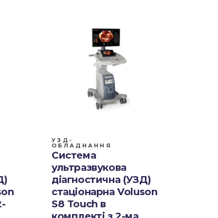
УЗД-
ОБЛАДНАННЯ
Система
ультразвукова
Д)
діагностична (УЗД)
son
стаціонарна Voluson
2-
S8 Touch в
комплекті з 2-ма