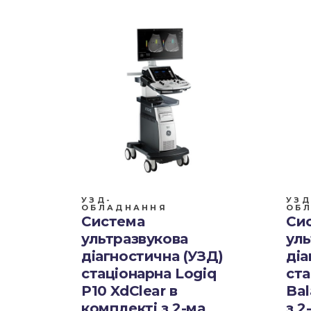
УЗД-
УЗД
ОБЛАДНАННЯ
ОБ
Система
Си
ультразвукова
уль
діагностична (УЗД)
діа
стаціонарна Logiq
ста
P10 XdClear в
Bal
комплекті з 2-ма
з 2