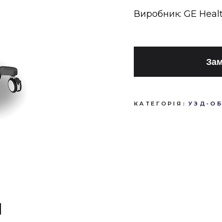
Виробник: GE Heal
Зам
КАТЕГОРІЯ:
УЗД-О
И