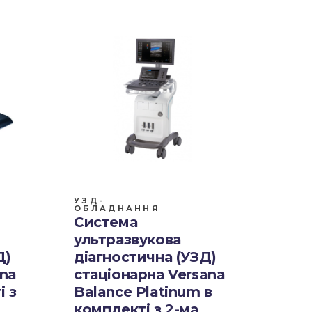
УЗД-
ОБЛАДНАННЯ
Система
ультразвукова
Д)
діагностична (УЗД)
ana
стаціонарна Versana
і з
Balance Platinum в
комплекті з 2-ма