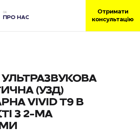
Отримати
ПРО НАС
консультацію
 УЛЬТРАЗВУКОВА
ИЧНА (УЗД)
РНА VIVID T9 В
І З 2-МА
АМИ