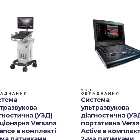
-
УЗД-
ЛАДНАННЯ
ОБЛАДНАННЯ
стема
Система
тразвукова
ультразвукова
гностична (УЗД)
діагностична (УЗ
ціонарна Versana
портативна Vers
ance в комплекті
Active в комплект
-ма датчиками
2-ма датчиками