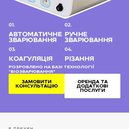
01.
02.
АВТОМАТИЧНЕ
РУЧНЕ
ЗВАРЮВАННЯ
ЗВАРЮВАННЯ
03.
04.
КОАГУЛЯЦІЯ
РІЗАННЯ
РОЗРОБЛЕНО НА БАЗІ ТЕХНОЛОГІЇ
"БІОЗВАРЮВАННЯ"
ЗАМОВИТИ
ОРЕНДА ТА
КОНСУЛЬТАЦІЮ
ДОДАТКОВІ
ПОСЛУГИ
8 ПРИЧИН