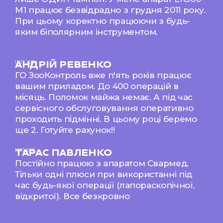
М1 працює безвідрадно з грудня 2011 року.
При цьому коректно працюючи з будь-
яким біполярним інструментом.
13.07.2018
АНДРІЙ РЕВЕНКО​
ГО ЗооКонтроль вже п'ять років працює
вашим приладом. До 400 операцій в
місяць. Поломок майжа немає. А під час
сервісного обслуговування оперативно
проходить підмінні. В цьому році беремо
ще 2. Готуйте рахунок!!​
13.07.2018
ТАРАС ПАВЛЕНКО​
Постійно працюю з апаратом Свармед.
Тільки одні плюси при використанні під
час будь-якої операції (лапораскопічної,
відкритої). Все безкровно​