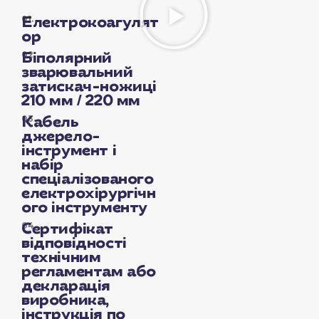
01.
Електрокоагулят
ор
02.
Біполярний
зварювальний
затискач-ножиці
210 мм / 220 мм
03.
Кабель
джерело-
інструмент і
набір
спеціалізованого
електрохірургічн
ого інструменту
04.
Сертифікат
відповідності
технічним
регламентам або
декларація
виробника,
інструкція по