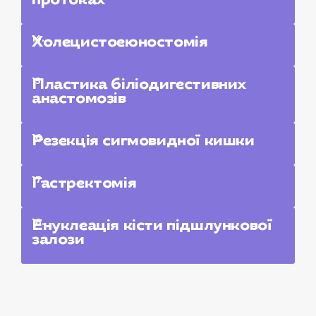
14.
Холецистоеюностомія
15.
Пластика біліодигестивних
анастомозів
16.
Резекція сигмовидної кишки
17.
Гастректомія
18.
Енуклеація кісти підшлункової
залози