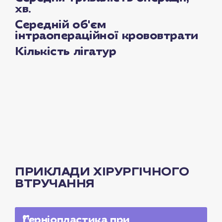
хв.
Середній об'єм
інтраопераційної крововтрати
Кількість лігатур
ПРИКЛАДИ ХІРУРГІЧНОГО
ВТРУЧАННЯ
01.
Герніопластика при