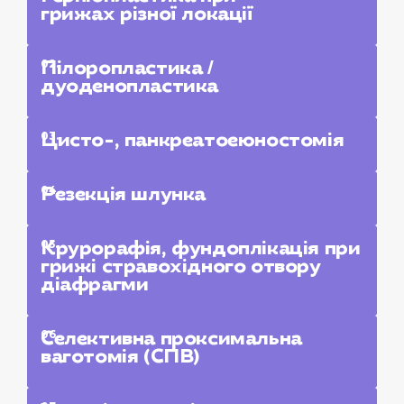
грижах різної локації
02.
Пілоропластика /
дуоденопластика
03.
Цисто-, панкреатоеюностомія
04.
Резекція шлунка
05.
Крурорафія, фундоплікація при
грижі стравохідного отвору
діафрагми
06.
Селективна проксимальна
ваготомія (СПВ)