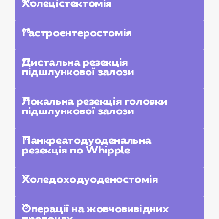
07.
Холецістектомія
08.
Гастроентеростомія
09.
Дистальна резекція
підшлункової залози
10.
Локальна резекція головки
підшлункової залози
11.
Панкреатодуоденальна
резекція по Whipple
12.
Холедоходуоденостомія
13.
Операції на жовчовивідних
протоках