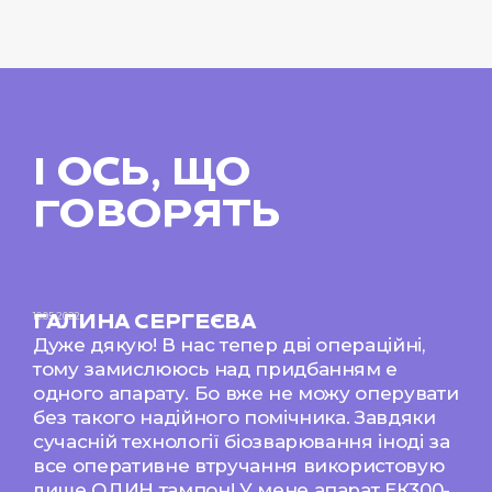
І ОСЬ, ЩО
ГОВОРЯТЬ
10.05.2022
ГАЛИНА СЕРГЕЄВА
Дуже дякую! В нас тепер дві операційні,
тому замислююсь над придбанням е
одного апарату. Бо вже не можу оперувати
без такого надійного помічника. Завдяки
сучасній технології біозварювання іноді за
все оперативне втручання використовую
лише ОДИН тампон! У мене апарат ЕК300-