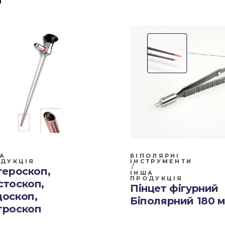
А
БІПОЛЯРНІ
ДУКЦІЯ
ІНСТРУМЕНТИ
тероскоп,
ІНША
ПРОДУКЦІЯ
стоскоп,
Пінцет фігурний
доскоп,
Біполярний 180 
троскоп