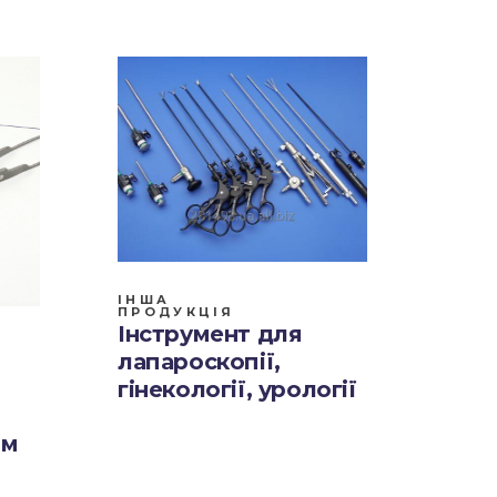
ІНША
ПРОДУКЦІЯ
Інструмент для
лапароскопії,
гінекології, урології
мм