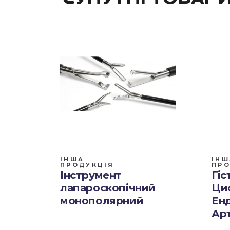
ІНША
ІНШ
ПРОДУКЦІЯ
ПРО
Інструмент
Гіс
лапароскопічний
Ци
монополярний
Ен
Ар