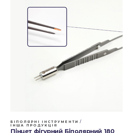
БІПОЛЯРНІ ІНСТРУМЕНТИ
ІНША ПРОДУКЦІЯ
Пінцет фігурний Біполярний 180